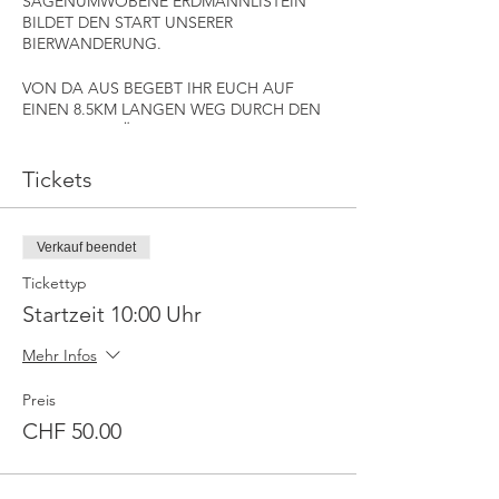
SAGENUMWOBENE ERDMANNLISTEIN
BILDET DEN START UNSERER
BIERWANDERUNG.
VON DA AUS BEGEBT IHR EUCH AUF
EINEN 8.5KM LANGEN WEG DURCH DEN
WUNDERSCHÖNEN WOHLER UND
WALTENSCHWILER WALD, VORBEI AM
SAGENWEG MIT SEINEN
Tickets
AUSSERGEWÖHNLICHEN KUNSTWERKEN.
MITTEN IM WALD FINDET IHR DANN
Verkauf beendet
AUCH SCHON DIE ERSTEN DREI POSTEN,
WO EUCH DIE LECKERSTEN BIERE VON
Tickettyp
REGIONALEN BRAUEREIEN GEZAPFT
Startzeit 10:00 Uhr
WERDEN.
Mehr Infos
RUND UM DEN TIERPARK WALTENSCHWIL
BEFINDEN SICH POSTEN 4 & 5, WO EUCH
Preis
NEBST WEITEREN BIER-SPEZIALITÄTEN
CHF 50.00
AUCH KULINARISCH ETWAS GEBOTEN
WIRD.
WIE ÜBLICH KOMMT DAS BESTE ZUM