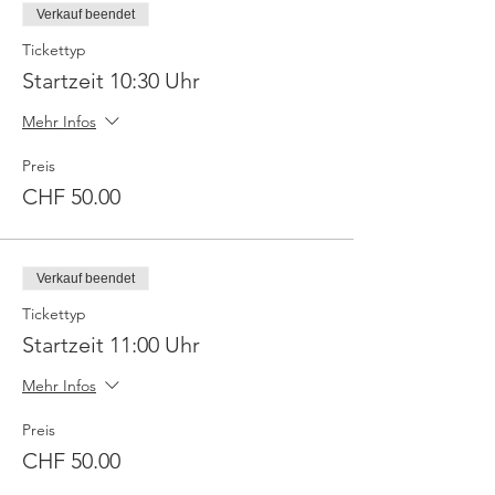
Verkauf beendet
SCHLUSS. BEIM WALDHAUS
CHÜESTELLIHAU ERWARTEN EUCH
Tickettyp
BEREITS DIE LETZTEN BEIDEN
Startzeit 10:30 Uhr
BRAUEREIEN UND MEHRERE
ESSENSSTÄNDE. DENN GUTES BIER
Mehr Infos
MACHT AUCH GUTEN HUNGER!
Preis
LASST DEN TAG BEIM FESTBETRIEB
AUSKLINGEN ODER FEIERT MIT UNS BIS
CHF 50.00
IN DIE NACHT.
Verkauf beendet
Tickettyp
Startzeit 11:00 Uhr
Mehr Infos
Preis
CHF 50.00